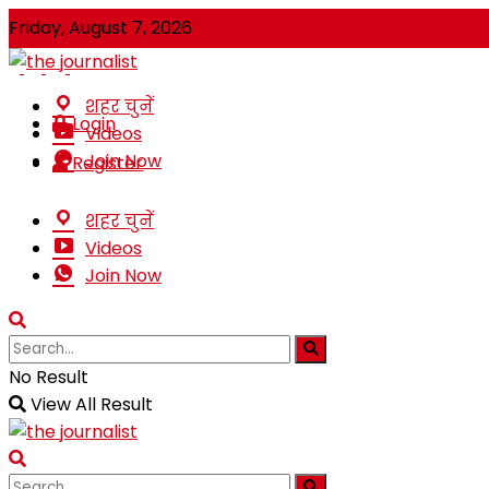
Friday, August 7, 2026
शहर चुनें
Login
Videos
Join Now
Register
शहर चुनें
Videos
Join Now
No Result
View All Result