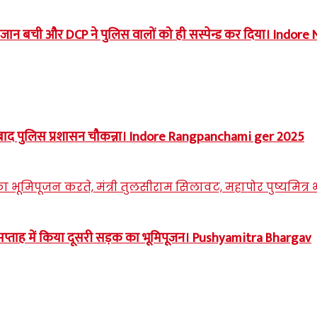
तैसे जान बची और DCP ने पुलिस वालों को ही सस्पेन्ड कर दिया। Indor
ंसा के बाद पुलिस प्रशासन चौकन्ना। Indore Rangpanchami ger 2025
सप्ताह में किया दूसरी सड़क का भूमिपूजन। Pushyamitra Bhargav