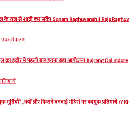
समाज के राज से शादी कर सकें। Sonam Raghuvanshi। Raja Ragh
बजरंग दल का इंदौर मे पहली बार इतना बड़ा आयोजन। Bajrang Dal Indore
मुक मूर्तियाँ” , क्यों और किसने बनवाई मंदिरों पर कामुक प्रतिमाये