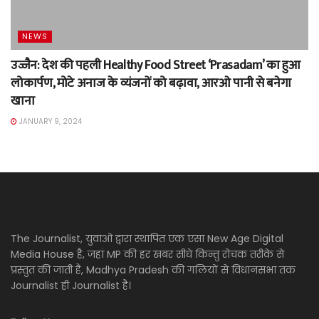
NEWS
उज्जैन: देश की पहली Healthy Food Street ‘Prasadam’ का हुआ
लोकार्पण, मोटे अनाज के व्यंजनों को बढ़ावा, आरओ पानी से बनेगा
खाना
JANUARY 9, 2024
The Journalist, युवाओ द्वारा स्थापित एक एसा New Age Digital
Media House है, जहां MP की हर खबर सीधे किन्तु रोचक तरीके से
प्रस्तुत की जाती है, Madhya Pradesh की गलियों से विधानसभा तक
Journalist ही Journalist है।