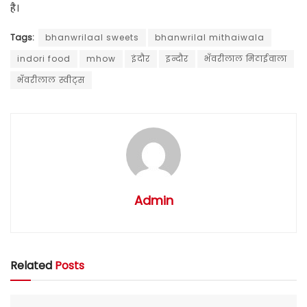
है।
Tags:
bhanwrilaal sweets
bhanwrilal mithaiwala
indori food
mhow
इंदौर
इन्दौर
भँवरीलाल मिठाईवाला
भँवरीलाल स्वीट्स
Admin
Related
Posts