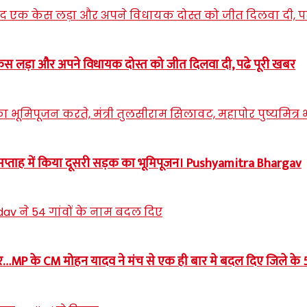
स लड़ा और अपने विधायक दोस्त को जीत दिलवा दी, पढे पूरी खबर
सप्ताह में किया दूसरी सड़क का भूमिपूजन। Pushyamitra Bhargav
र…MP के CM मोहन यादव ने मंच से एक ही बार मे बदल दिए जिले के 54