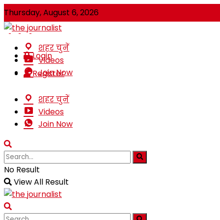
Thursday, August 6, 2026
शहर चुनें
Login
Videos
Join Now
Register
शहर चुनें
Videos
Join Now
No Result
View All Result