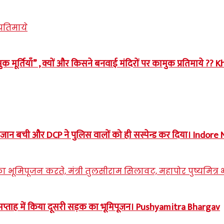
मुक मूर्तियाँ” , क्यों और किसने बनवाई मंदिरों पर कामुक प्रतिमाये
तैसे जान बची और DCP ने पुलिस वालों को ही सस्पेन्ड कर दिया। Indor
सप्ताह में किया दूसरी सड़क का भूमिपूजन। Pushyamitra Bhargav