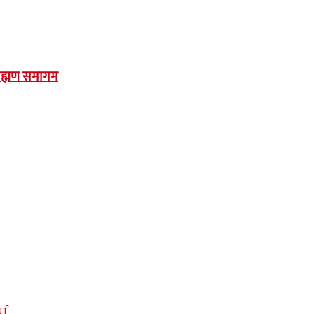
राह्मण समागम