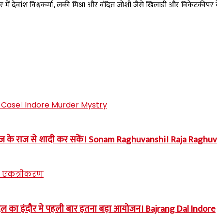
 में देवांश विश्वकर्मा, लकी मिश्रा और वंदित जोशी जैसे खिलाड़ी और विकेटकीपर क
समाज के राज से शादी कर सकें। Sonam Raghuvanshi। Raja Ragh
बजरंग दल का इंदौर मे पहली बार इतना बड़ा आयोजन। Bajrang Dal Indore