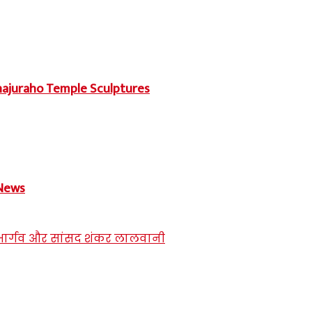
 ?? Khajuraho Temple Sculptures
e News