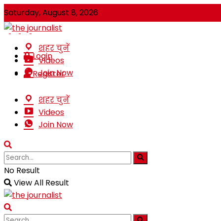
Saturday, August 8, 2026
शहर चुनें
Login
Videos
Join Now
Register
शहर चुनें
Videos
Join Now
No Result
View All Result