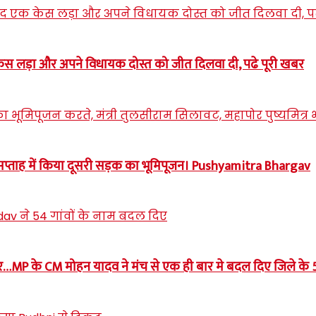
स लड़ा और अपने विधायक दोस्त को जीत दिलवा दी, पढे पूरी खबर
सप्ताह में किया दूसरी सड़क का भूमिपूजन। Pushyamitra Bhargav
र…MP के CM मोहन यादव ने मंच से एक ही बार मे बदल दिए जिले के 54