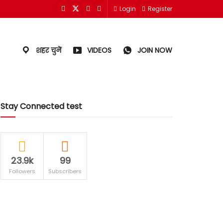
Login
Register
शहर चुनें
VIDEOS
JOIN NOW
Stay Connected test
23.9k
99
Followers
Subscribers